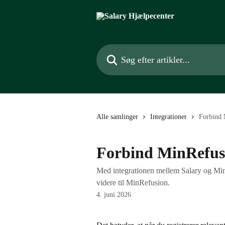
Spring videre til hovedindholdet
Søg efter artikler...
Alle samlinger
Integrationer
Forbind 
Forbind MinRefusi
Med integrationen mellem Salary og Min
videre til MinRefusion.
4. juni 2026