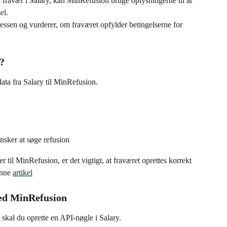
nt fravær i Salary, kan MinRefusion bruge oplysningerne til at 
el.
essen og vurderer, om fraværet opfylder betingelserne for 
l?
data fra Salary til MinRefusion.
sker at søge refusion
til MinRefusion, er det vigtigt, at fraværet oprettes korrekt 
enne 
artikel
ed MinRefusion
skal du oprette en API-nøgle i Salary.