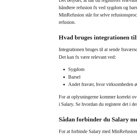
Det betyder, at når du registrerer releva
håndtere refusion fx ved sygdom og bars
MinRefusion står for selve refusionsproc
refusion.
Hvad bruges integrationen ti
Integrationen bruges til at sende fraværs
Det kan fx være relevant ved:
Sygdom
Barsel
Andet fravær, hvor virksomheden øn
For at oplysningerne kommer korrekt over 
i Salary. Se hvordan du registere det i d
Sådan forbinder du Salary m
For at forbinde Salary med MinRefusion 