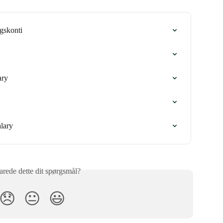
gskonti
ary
alary
rede dette dit spørgsmål?
😞
😐
😃