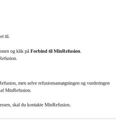
et til.
ionen og klik på 
Forbind til MinRefusion
.
Refusion.
nRefusion, men selve refusionsansøgningen og vurderingen 
s af MinRefusion.
cessen, skal du kontakte MinRefusion.